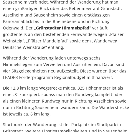
Sausenheim verbindet. Während der Wanderung hat man
einen großartigen Blick über das Rebenmeer auf Grünstadt,
Asselheim und Sausenheim sowie einen erstklassigen
Panoramablick bis in die Rheinebene und in Richtung
Odenwald. Der
„Grünstadter Himmelspfad“
verläuft
größtenteils an den bestehenden Fernwanderwegen „Pfälzer
Weinsteig“, „Pfälzer Mandelpfad“ sowie dem „Wanderweg
Deutsche Weinstraße“ entlang.
Während der Wanderung laden unterwegs sechs
Himmelsliegen zum Verweilen und Ausruhen ein. Davon sind
vier Sitzgelegenheiten neu aufgestellt. Diese wurden über das
LEADER Förderprogramm Regionalbudget mitfinanziert.
Die 12,8 km lange Wegstrecke mit ca. 325 Höhenmeter ist als
eine „8“ konzipiert, sodass man den Rundweg komplett oder
als einen kleineren Rundweg nur in Richtung Asselheim sowie
nur in Richtung Sausenheim wandern kann. Die Wanderstrecke
ist jeweils ca. 6 km lang.
Startpunkt der Wanderung ist der Parkplatz im Stadtpark in
Grünstadt. Weitere Einstiegsmöglichkeiten sind in Sausenheim