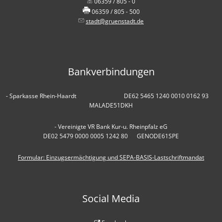
06359 / 805 - 0
06359 / 805 - 500
stadt@gruenstadt.de
Bankverbindungen
- Sparkasse Rhein-Haardt DE62 5465 1240 0010 0162 93
MALADE51DKH
- Vereinigte VR Bank Kur-u. Rheinpfalz eG
DE02 5479 0000 0005 1242 80 GENODE61SPE
Formular: Einzugsermächtigung und SEPA-BASIS-Lastschriftmandat
Social Media