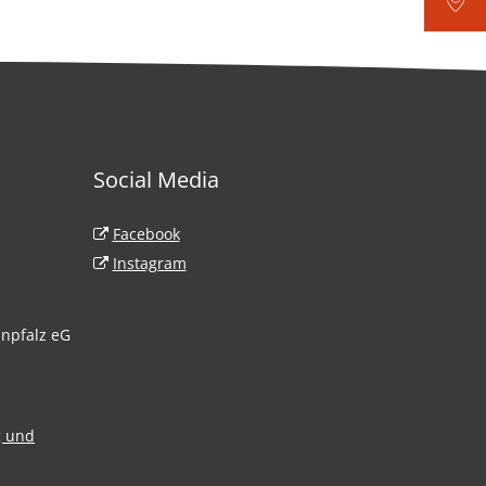
Social Media
Haardt
Facebook
 93
Instagram
inpfalz eG
0
g und