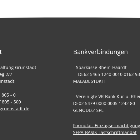
t
Bankverbindungen
altung Grünstadt
- Sparkasse Rhein-
eg 2/7
DE62 5465 1240 0010 0162
ünstadt
MALADE51DKH
 805 - 0
- Vereinigte VR Bank Kur-u. Rhe
 805 - 500
DE02 5479 0000 0005 1242 8
gruenstadt.de
GENODE61SPE
Formular: Einzugsermächtigun
SEPA-BASIS-Lastschriftmandat