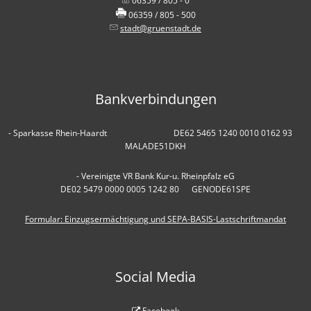
06359 / 805 - 0
06359 / 805 - 500
stadt@gruenstadt.de
Bankverbindungen
- Sparkasse Rhein-Haardt DE62 5465 1240 0010 0162 93
MALADE51DKH
- Vereinigte VR Bank Kur-u. Rheinpfalz eG
DE02 5479 0000 0005 1242 80 GENODE61SPE
Formular: Einzugsermächtigung und SEPA-BASIS-Lastschriftmandat
Social Media
Facebook