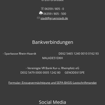
06359 / 805 - 0
06359 / 805 - 500
stadt@gruenstadt.de
Bankverbindungen
- Sparkasse Rhein-Haardt DE62 5465 1240 0010 0162 93
MALADE51DKH
- Vereinigte VR Bank Kur-u. Rheinpfalz eG
DE02 5479 0000 0005 1242 80 GENODE61SPE
Formular: Einzugsermächtigung und SEPA-BASIS-Lastschriftmandat
Social Media