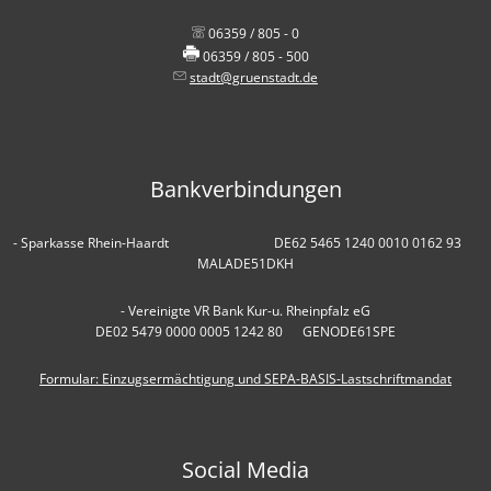
06359 / 805 - 0
06359 / 805 - 500
stadt@gruenstadt.de
Bankverbindungen
- Sparkasse Rhein-Haardt DE62 5465 1240 0010 0162 93
MALADE51DKH
- Vereinigte VR Bank Kur-u. Rheinpfalz eG
DE02 5479 0000 0005 1242 80 GENODE61SPE
Formular: Einzugsermächtigung und SEPA-BASIS-Lastschriftmandat
Social Media