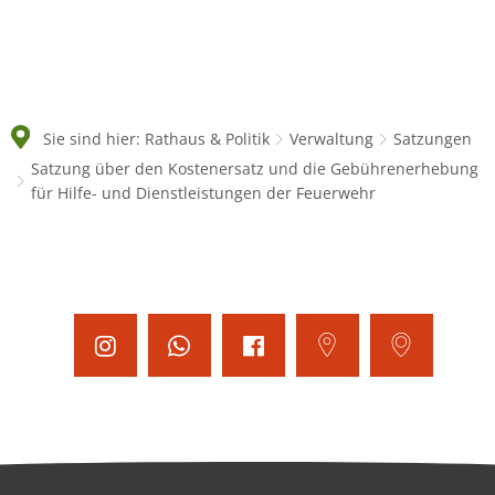
Sie sind hier:
Rathaus & Politik
Verwaltung
Satzungen
Satzung über den Kostenersatz und die Gebührenerhebung
für Hilfe- und Dienstleistungen der Feuerwehr
Satzung
über
den
Kostenersatz
und
die
Gebührenerhebung
für