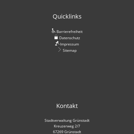
Hilfe-
Quicklinks
und
Dienstleistungen
Barrierefreiheit
der
Datenschutz
Impressum
Feuerwehr
Sitemap
Kontakt
Stadtverwaltung Grünstadt
Kreuzerweg 2/7
67269 Grünstadt