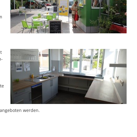
em
t
n-
te
 angeboten werden.