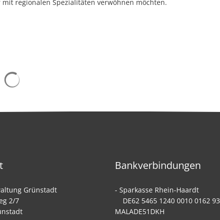
 mit regionalen Spezialitäten verwöhnen möchten.
Suchergebnisse werden geladen
t
Bankverbindungen
altung Grünstadt
- Sparkasse Rhein-
eg 2/7
DE62 5465 1240 0010 0162
ünstadt
MALADE51DKH