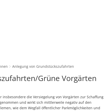
Konta
Unsere Stadt
Kultur & Tourismu
hnen
Anlegung von Grundstückszufahrten
szufahrten/Grüne Vorgärten
r insbesondere die Versiegelung von Vorgärten zur Schaffung
ugenommen und wirkt sich mittlerweile negativ auf den
lemen, wie dem Wegfall öffentlicher Parkmöglichkeiten und