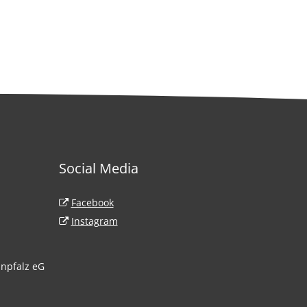
Social Media
Haardt
Facebook
 93
Instagram
inpfalz eG
0