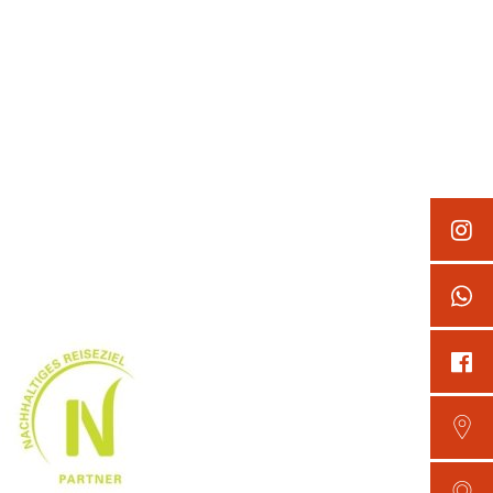
kt
Schadensmelder
s
Wirtschaft