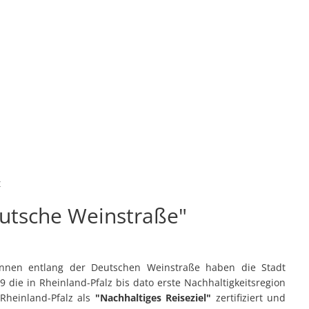
Konta
Unsere Stadt
Kultur & Tourismu
t
eutsche Weinstraße"
innen entlang der Deutschen Weinstraße haben die Stadt
die in Rheinland-Pfalz bis dato erste Nachhaltigkeitsregion
heinland-Pfalz als
"Nachhaltiges Reiseziel"
zertifiziert und