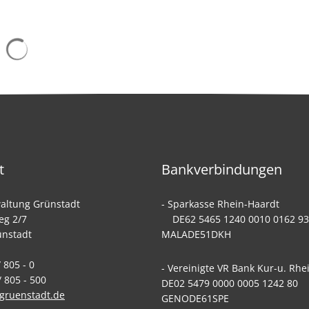
Suchergebnisse werden geladen
t
Bankverbindungen
altung Grünstadt
- Sparkasse Rhein-
eg 2/7
DE62 5465 1240 0010 0162
ünstadt
MALADE51DKH
 805 - 0
- Vereinigte VR Bank Kur-u. Rhe
 805 - 500
DE02 5479 0000 0005 1242 8
gruenstadt.de
GENODE61SPE