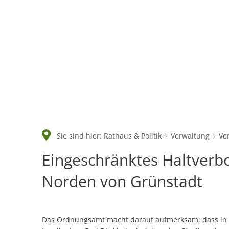
Rathaus & Politik
Sie sind hier:
Rathaus & Politik
Verwaltung
Ve
Eingeschränktes
Eingeschränktes Haltverbo
Haltverbot
Norden von Grünstadt
für
die
Das Ordnungsamt macht darauf aufmerksam, dass in 