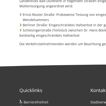
Landkreises Bad Dürkheim in folgenden Straßen einge
Müllentsorgung
Müllentsorgung angeordnet wird:
Ernst-Reuter-Straße: Probeweise Testung von einges
im
Wendehammers
Norden
Berliner Straße: Eingeschränktes Haltverbot in der
Schlesingerstraße (Teilstück zwischen Dr. Hans-Böck
von
beidseitig eingeschränktes Haltverbot
Die Verkehrsteilnehmenden werden um Beachtung ge
Grünstadt
Quicklinks
Kontak
Barrierefreiheit
Stadtverw